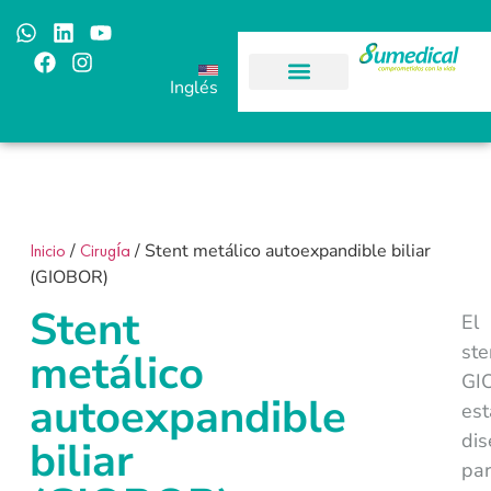
Inglés
Inicio
/
Cirugía
/ Stent metálico autoexpandible biliar
(GIOBOR)
Stent
El
ste
metálico
GI
autoexpandible
est
di
biliar
pa