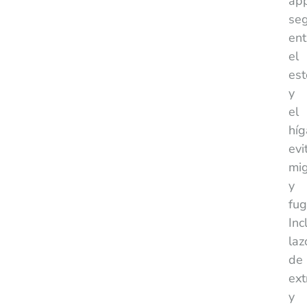
app
se
ent
el
es
y
el
híg
evi
mig
y
fug
Inc
laz
de
ext
y