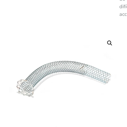
difí
acc