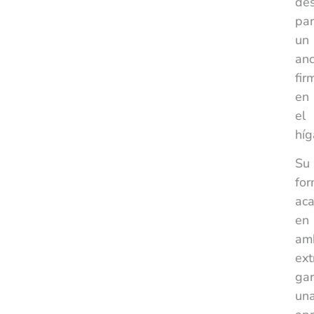
des
pa
un
anc
fir
en
el
híg
Su
fo
ac
en
am
ex
gar
un