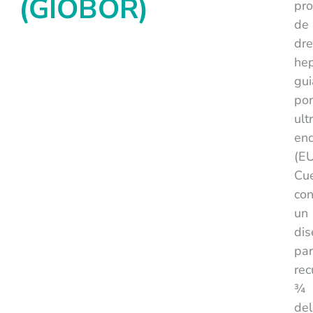
(GIOBOR)
pro
de
dre
hep
gu
po
ult
en
(EU
Cu
co
un
di
par
rec
¾
del