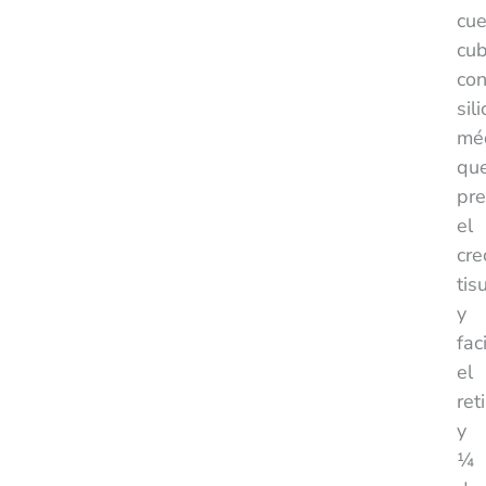
cu
cub
co
sil
mé
qu
pre
el
cre
tis
y
faci
el
reti
y
¼