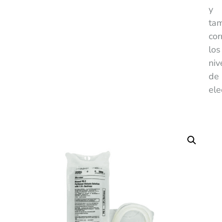
y
ta
cor
los
niv
de
ele