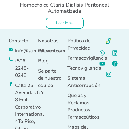
Homechoice Claria Dialisis Peritoneal
Automatizada
Leer Más
Contacto
Nosotros
Política de
Privacidad
info@sumedicalcr.com
Productos
Farmacovigilancia
(506)
Blog
2248-
Tecnovigilancia
Se parte
0248
de nuestro
Sistema
Calle 26
equipo
Anticorrupción
Avenidas 6 Y
Quejas y
8 Edif.
Reclamos
Corporativo
Productos
Internacional
Farmaceúticos
4To Piso,
Mapa del
Oficina