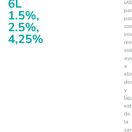
6L
uti
pa
1.5%,
pac
2.5%,
co
ins
4,25%
ren
sol
ay
a
eli
de
y
líq
ext
de
la
san