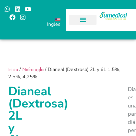
Inglés
Inicio
/
Nefrología
/ Dianeal (Dextrosa) 2L y 6L 1.5%,
2.5%, 4,25%
Dianeal
Dia
es
(Dextrosa)
una
2L
pa
diá
y
per